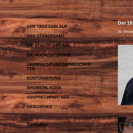
Der 19
DER TAGESABLAUF
An diese
DAS STANDESAMT
DIE STADTFÜHRUNG
DIE HOCHZEITSFEIER
ÜBERNACHTUNGSMÖGLICHKEI
TEN
KOSTÜMIERUNG
SHOWEINLAGEN
ANSPRECHPARTNER
GESCHENKE
Aktuelles