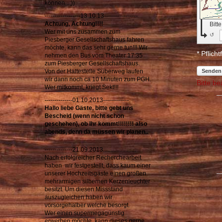
können...;))
------------------13.10.13-----------------
Achtung, Achtung!!!!
Bitt
Wer mit uns zusammen zum
↺
Piesberger Gesellschaftshaus fahren
möchte, kann das sehr gerne tun!!! Wir
* Pflicht
nehmen den Bus vom Theater 17:35
zum Piesberger Gesellschaftshaus.
Von der Haltestelle Süberweg laufen
Senden
wir dann noch ca 10 Minuten zum PGH.
Bitte be
Wer mitkommt, kriegt Sekt!!!
--------------01.10.2013-------------
Hallo liebe Gäste, bitte gebt uns
Bescheid (wenn nicht schon
geschehen), ob Ihr kommt!!!!!!!! also
abends, denn da müssen wir planen..
--------------21.09.2013......................
Nach erfolgreicher Recherchearbeit
haben wir festgestellt, dass kaum einer
unserer Hochzeitsgäste einen großen
mehrarmigen silbernen Kerzenleuchter
besitzt. Um diesen Missstand
auszugleichen haben wir
vorsorgehalber welche besorgt.
Wer einen supermegagünstig
erwerben möchte, kann dieses gerne