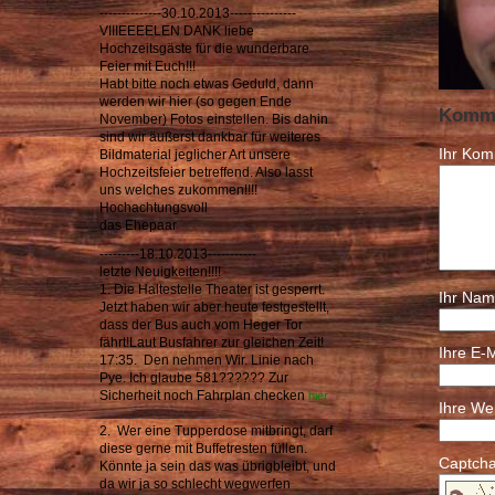
--------------30.10.2013---------------
VIIIEEEELEN DANK liebe
Hochzeitsgäste für die wunderbare
Feier mit Euch!!!
Habt bitte noch etwas Geduld, dann
werden wir hier (so gegen Ende
Komme
November) Fotos einstellen. Bis dahin
sind wir äußerst dankbar für weiteres
Ihr Kom
Bildmaterial jeglicher Art unsere
Hochzeitsfeier betreffend. Also lasst
uns welches zukommen!!!!
Hochachtungsvoll
das Ehepaar
---------18.10.2013-----------
letzte Neuigkeiten!!!!
1. Die Haltestelle Theater ist gesperrt.
Ihr Nam
Jetzt haben wir aber heute festgestellt,
dass der Bus auch vom Heger Tor
fährt!Laut Busfahrer zur gleichen Zeit!
Ihre E-
17:35. Den nehmen Wir. Linie nach
Pye. Ich glaube 581?????? Zur
Sicherheit noch Fahrplan checken
hier
Ihre We
2. Wer eine Tupperdose mitbringt, darf
diese gerne mit Buffetresten füllen.
Captch
Könnte ja sein das was übrigbleibt, und
da wir ja so schlecht wegwerfen