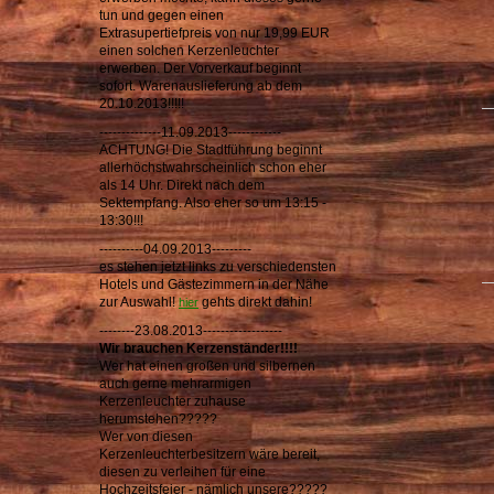
tun und gegen einen
Extrasupertiefpreis von nur 19,99 EUR
einen solchen Kerzenleuchter
erwerben. Der Vorverkauf beginnt
sofort. Warenauslieferung ab dem
20.10.2013!!!!!
--------------11.09.2013------------
ACHTUNG! Die Stadtführung beginnt
allerhöchstwahrscheinlich schon eher
als 14 Uhr. Direkt nach dem
Sektempfang. Also eher so um 13:15 -
13:30!!!
----------04.09.2013---------
es stehen jetzt links zu verschiedensten
Hotels und Gästezimmern in der Nähe
zur Auswahl!
gehts direkt dahin!
hier
--------23.08.2013------------------
Wir brauchen Kerzenständer!!!!
Wer hat einen großen und silbernen
auch gerne mehrarmigen
Kerzenleuchter zuhause
herumstehen?????
Wer von diesen
Kerzenleuchterbesitzern wäre bereit,
diesen zu verleihen für eine
Hochzeitsfeier - nämlich unsere?????